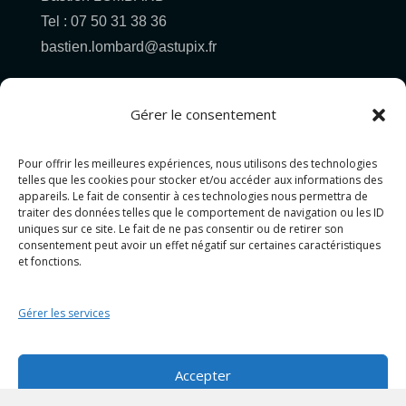
Tel : 07 50 31 38 36
bastien.lombard@astupix.fr
Gérer le consentement
Pour offrir les meilleures expériences, nous utilisons des technologies
Pour allez plus loin...
telles que les cookies pour stocker et/ou accéder aux informations des
appareils. Le fait de consentir à ces technologies nous permettra de
traiter des données telles que le comportement de navigation ou les ID
PHOTOGRAPHIE
uniques sur ce site. Le fait de ne pas consentir ou de retirer son
consentement peut avoir un effet négatif sur certaines caractéristiques
GRAPHISME
et fonctions.
PROJET MIXTE
CONTACT&DEVIS
Gérer les services
Politique de cookies (UE)
Politique de confidentialité
Accepter