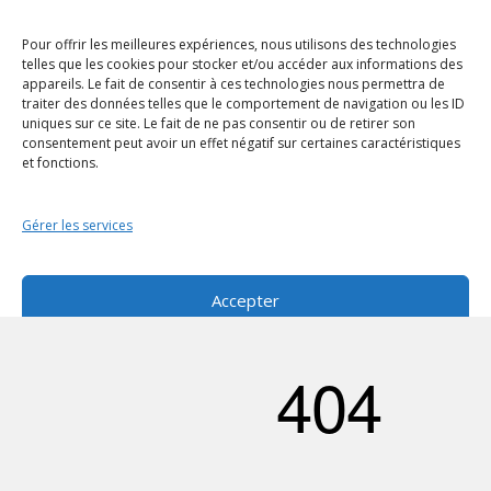
Pour offrir les meilleures expériences, nous utilisons des technologies
Pour allez plus loin...
telles que les cookies pour stocker et/ou accéder aux informations des
appareils. Le fait de consentir à ces technologies nous permettra de
traiter des données telles que le comportement de navigation ou les ID
PHOTOGRAPHIE
uniques sur ce site. Le fait de ne pas consentir ou de retirer son
consentement peut avoir un effet négatif sur certaines caractéristiques
GRAPHISME
et fonctions.
PROJET MIXTE
CONTACT&DEVIS
Gérer les services
Politique de cookies (UE)
Politique de confidentialité
Accepter
Refuser
Voir les préférences
© 2024 – ASTUPIX
Politique de cookies
Politique de confidentialité