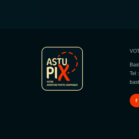
VO
Bas
Tel 
bast