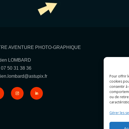
TRE AVENTURE PHOTO-GRAPHIQUE
tien LOMBARD
: 07 50 31 38 36
ien.lombard@astupix.fr
Pour offrir 
cookies pou
consentir à
comportement
ou de retire
caractéristi
Gérer les se
Ac