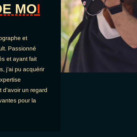
DE MO
I
ographe et
ult. Passionné
s et ayant fait
 j’ai pu acquérir
xpertise
t d’avoir un regard
vantes pour la