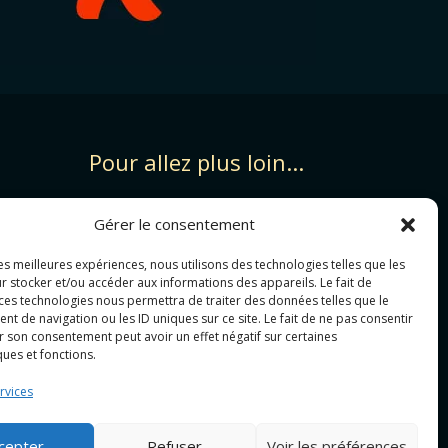
Pour allez plus loin...
PHOTOGRAPHIE
Gérer le consentement
GRAPHISME
PROJET MIXTE
les meilleures expériences, nous utilisons des technologies telles que les
r stocker et/ou accéder aux informations des appareils. Le fait de
CONTACT&DEVIS
 ces technologies nous permettra de traiter des données telles que le
Politique de cookies (UE)
 de navigation ou les ID uniques sur ce site. Le fait de ne pas consentir
r son consentement peut avoir un effet négatif sur certaines
Politique de confidentialité
ques et fonctions.
rvices
cepter
Refuser
Voir les préférences