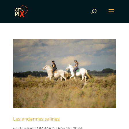
Les anciennes salines
par
bastien LOMBARD
|
Fév 15, 2024