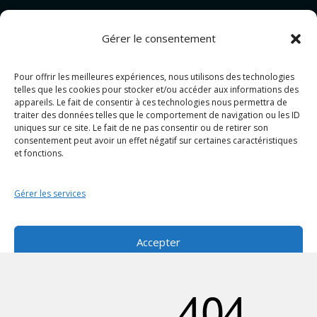
Gérer le consentement
Pour offrir les meilleures expériences, nous utilisons des technologies
Pour allez plus loin...
telles que les cookies pour stocker et/ou accéder aux informations des
appareils. Le fait de consentir à ces technologies nous permettra de
traiter des données telles que le comportement de navigation ou les ID
PHOTOGRAPHIE
uniques sur ce site. Le fait de ne pas consentir ou de retirer son
consentement peut avoir un effet négatif sur certaines caractéristiques
GRAPHISME
et fonctions.
PROJET MIXTE
CONTACT&DEVIS
Gérer les services
Politique de cookies (UE)
Politique de confidentialité
Accepter
Refuser
Voir les préférences