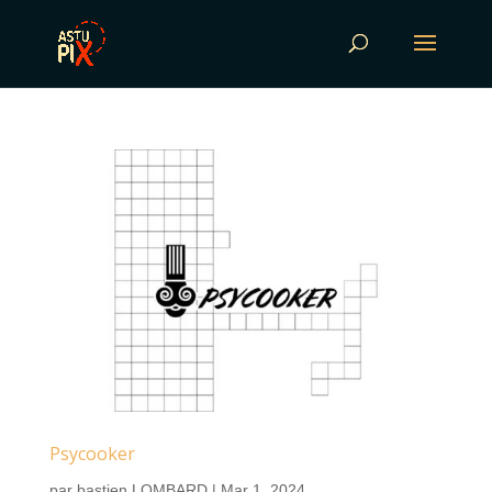
Psycooker
par
bastien LOMBARD
|
Mar 1, 2024