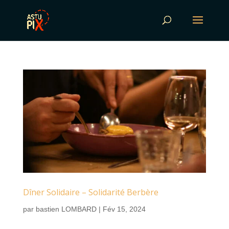
Dîner Solidaire – Solidarité Berbère
par
bastien LOMBARD
|
Fév 15, 2024