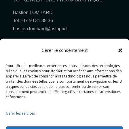
Bastien LOMBARD
Tel : 07 50 31 38 36
bastien.lombard@astupix.fr
Gérer le consentement
Pour offrir les meilleures expériences, nous utilisons des technologies
Pour allez plus loin...
telles que les cookies pour stocker et/ou accéder aux informations des
appareils. Le fait de consentir à ces technologies nous permettra de
traiter des données telles que le comportement de navigation ou les ID
PHOTOGRAPHIE
uniques sur ce site. Le fait de ne pas consentir ou de retirer son
consentement peut avoir un effet négatif sur certaines caractéristiques
GRAPHISME
et fonctions.
PROJET MIXTE
CONTACT&DEVIS
Gérer les services
Politique de cookies (UE)
Politique de confidentialité