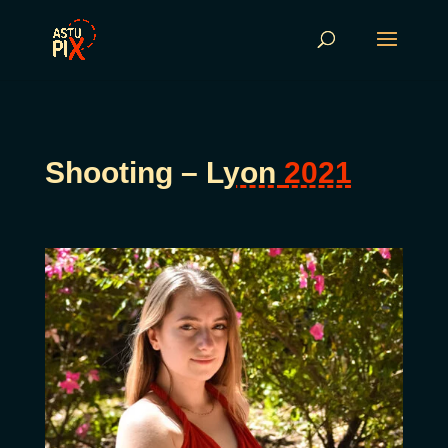
Shooting – L
yon
2021