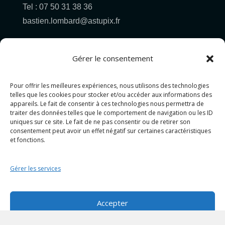
Tel : 07 50 31 38 36
bastien.lombard@astupix.fr
Gérer le consentement
Pour offrir les meilleures expériences, nous utilisons des technologies
Pour allez plus loin...
telles que les cookies pour stocker et/ou accéder aux informations des
appareils. Le fait de consentir à ces technologies nous permettra de
traiter des données telles que le comportement de navigation ou les ID
PHOTOGRAPHIE
uniques sur ce site. Le fait de ne pas consentir ou de retirer son
consentement peut avoir un effet négatif sur certaines caractéristiques
GRAPHISME
et fonctions.
PROJET MIXTE
CONTACT&DEVIS
Gérer les services
Politique de cookies (UE)
Politique de confidentialité
Accepter