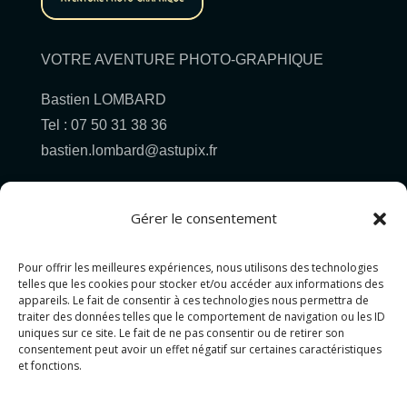
VOTRE AVENTURE PHOTO-GRAPHIQUE
Bastien LOMBARD
Tel : 07 50 31 38 36
bastien.lombard@astupix.fr
Gérer le consentement
Pour offrir les meilleures expériences, nous utilisons des technologies
Pour allez plus loin...
telles que les cookies pour stocker et/ou accéder aux informations des
appareils. Le fait de consentir à ces technologies nous permettra de
traiter des données telles que le comportement de navigation ou les ID
PHOTOGRAPHIE
uniques sur ce site. Le fait de ne pas consentir ou de retirer son
consentement peut avoir un effet négatif sur certaines caractéristiques
GRAPHISME
et fonctions.
PROJET MIXTE