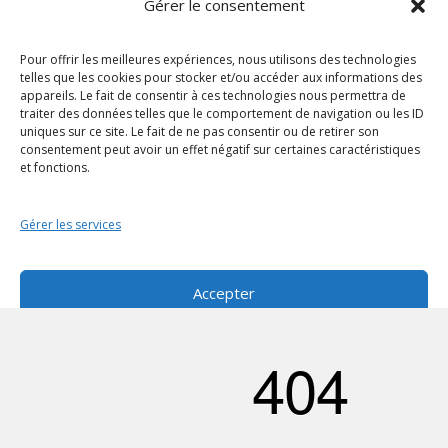
Gérer le consentement
Pour offrir les meilleures expériences, nous utilisons des technologies
Pour allez plus loin...
telles que les cookies pour stocker et/ou accéder aux informations des
appareils. Le fait de consentir à ces technologies nous permettra de
traiter des données telles que le comportement de navigation ou les ID
PHOTOGRAPHIE
uniques sur ce site. Le fait de ne pas consentir ou de retirer son
consentement peut avoir un effet négatif sur certaines caractéristiques
GRAPHISME
et fonctions.
PROJET MIXTE
CONTACT&DEVIS
Gérer les services
Politique de cookies (UE)
Politique de confidentialité
Accepter
Refuser
Voir les préférences
© 2024 – ASTUPIX
Politique de cookies
Politique de confidentialité